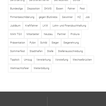
Beförderung
Berufskraftfahrer
Betriebsfest
Bonus
Bundesliga
Disposition
DKMS
Essen
Fahrer
Fest
Firmenbeschilderung
gegen Blutkrebs
Gewinner
HZ
Job
Jubiläum
Kraftfahrer
LKW
Lohn- und Finanzbuchhaltung
MAN TGX
Mitarbeiter
Neubau
Partner
Prokura
Präsentation
Pylon
Schild
Sieger
Siegerehrung
Sommerfest
Stadthafen
Stelle
Stellenausschreibung
Tippkick
Umzug
Verstärkung
Vorstellung
Wechselbrücken
Weihnachtsfeier
Weiterbildung