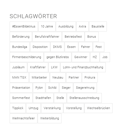
SCHLAGWÖRTER
#EssenBildetAus
10 Jahre
Ausbildung
Axtra
Baustelle
Beförderung
Berufskraftfahrer
Betriebsfest
Bonus
Bundesliga
Disposition
DKMS
Essen
Fahrer
Fest
Firmenbeschilderung
gegen Blutkrebs
Gewinner
HZ
Job
Jubiläum
Kraftfahrer
LKW
Lohn- und Finanzbuchhaltung
MAN TGX
Mitarbeiter
Neubau
Partner
Prokura
Präsentation
Pylon
Schild
Sieger
Siegerehrung
Sommerfest
Stadthafen
Stelle
Stellenausschreibung
Tippkick
Umzug
Verstärkung
Vorstellung
Wechselbrücken
Weihnachtsfeier
Weiterbildung